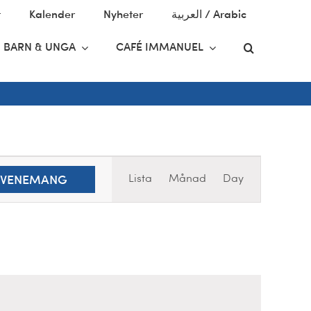
t
Kalender
Nyheter
العربية / Arabic
BARN & UNGA
CAFÉ IMMANUEL
Evenemang
Lista
Månad
Day
 EVENEMANG
Views
Navigation