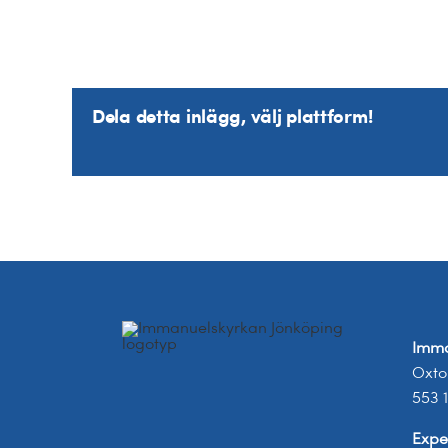
Dela detta inlägg, välj plattform!
Imma
Oxto
553 
Expe