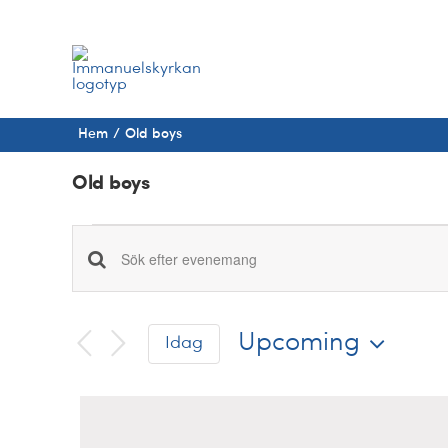
Fortsätt
till
innehållet
Hem
Old boys
Old boys
Evenemang
Evenemang
Ange
nyckelord.
Search
Sök
and
Upcoming
Idag
efter
Evenemang
Välj
Views
med
datum
Navigation
nyckelord.