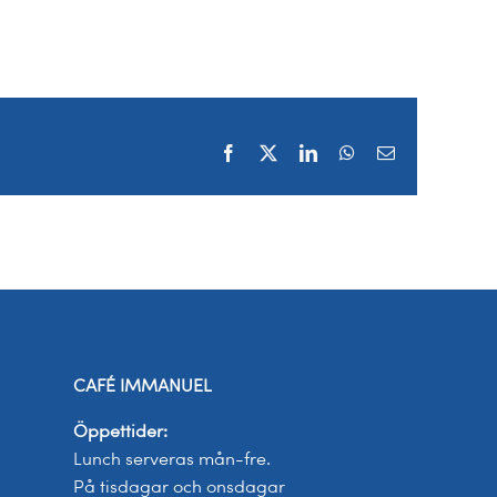
Facebook
X
LinkedIn
WhatsApp
E-
post
CAFÉ IMMANUEL
Öppettider:
Lunch serveras mån-fre.
På tisdagar och onsdagar