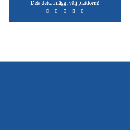
Dela detta inlägg, välj plattform!
Facebook
X
LinkedIn
WhatsApp
E-
post