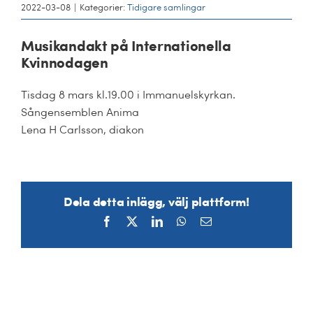
Kalender
2022-03-08
|
Kategorier:
Tidigare samlingar
Kontakt
Musikandakt på Internationella
Kvinnodagen
العربية / Arabic
Tisdag 8 mars kl.19.00 i Immanuelskyrkan.
Sångensemblen Anima
SÖK
Lena H Carlsson, diakon
EFTER:
Dela detta inlägg, välj plattform!
Facebook
X
LinkedIn
WhatsApp
E-
post