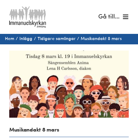
Fortsätt
till
Gå till...
innehållet
Hem
Hem
Inlägg
Tidigare samlingar
Musikandakt 8 mars
Om oss
Visa
större
bild
Musik & kultur
Barn & unga
Café Immanuel
Nyheter
Musikandakt 8 mars