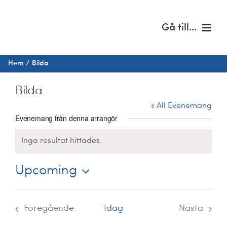
Fortsätt
till
Gå till...
innehållet
Hem
Hem
Bilda
Om oss
Bilda
« All Evenemang
Musik & kultur
Evenemang från denna arrangör
Inga resultat hittades.
Barn & unga
Notice
Upcoming
Café Immanuel
Välj
datum.
Nyheter
Föregående
Idag
Nästa
Evenemang
Evenem