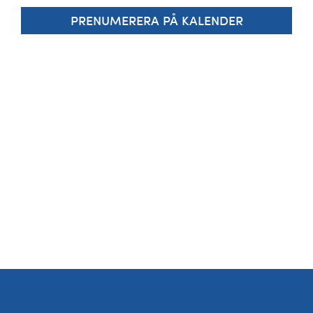
Kalender
PRENUMERERA PÅ KALENDER
Kontakt
العربية / Arabic
SÖK
EFTER: